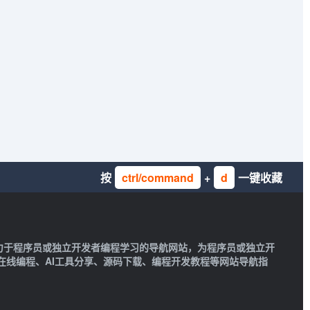
按
ctrl/command
+
d
一键收藏
一款致力于程序员或独立开发者编程学习的导航网站，为程序员或独立开
在线编程、AI工具分享、源码下载、编程开发教程等网站导航指