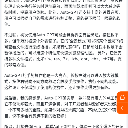
说到功能，Auto-GPT的多线程和预加载能力让我印象深刻。多线程
处理让它在执行任务时更加高效，而预加载功能则可以大大减少等
待时间，提高用户体验。此外，Auto-GPT还支持丰富的设置选项，
用户可以根据自己的需求进行各种调整，真的是下限低上限高的软
件。
不过呢，初次使用Auto-GPT可能会觉得界面有些简陋，按钮也不
多，但千万别被这个外表骗了。它的“全景模式”可以将某个目录下的
可查看文件进行无缝衔接，如果有动态GIF，在移动过程中也是不会
暂停播放的，可以用这个特性来快速浏览整理动图。 另外，它还支
持多种文件格式，比如zip、rar、7z、lzh、cbr、cbz、cb7等，真
的非常方便。
Auto-GPT的手势操作也是一大亮点。长按左键可以进入放大镜模
式，按住右键向不同方向移动会触发手势操作，执行不同的功能。
这种设计不仅增加了使用的便捷性，还让操作变得更加有趣。
最后嘛，我的感觉是，Auto-GPT确实是一款非常有潜力的AI工具。
它不仅功能强大，而且开源免费，对于开发者和AI爱好者来说都是
一个不可多得的宝藏。如果你对AI技术感兴趣，不妨试试这个项
目，说不定会有意想不到的收获呢！
所以，赶紧去GitHub上看看Auto-GPT吧，体验一下这个爆火的开源