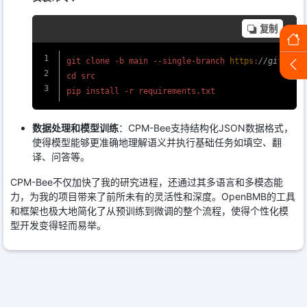
复制
git clone -b main --single-branch 
https
:
//github.c
cd src

pip install -r requirements.
txt
数据处理和模型训练
：CPM-Bee支持结构化JSON数据格式，
使得模型能够更准确地理解语义并执行基础任务如填空、翻
译、问答等。
CPM-Bee不仅加快了我的研究进程，还通过其多语言和多模态能
力，为我的项目带来了前所未有的灵活性和深度。OpenBMB的工具
和框架也极大地简化了从预训练到微调的整个流程，使得个性化模
型开发变得轻而易举。