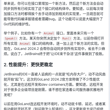
单来说，你可以在接口里增加一个新方法，然后这个新方法会自动
同步到所有已经实现了这个接口的结构体中。要知道，以前每次增
加接口方法时都得挨个去手动添加到相关的实现里，一旦疏忽就可
能导致代码编译报错或者潜藏bug。这个功能可以说是大幅提升了
Go代码的维护性。
举个例子，比如你有一个
接口，里面本来只有一个
Animal
方法。某天你突然决定加个
方法，以前你得打开
Speak()
Run()
所有实现
接口的结构体，逐一加上这个新方法的实现。但
Animal
现在，GoLand 2024.2 会帮你自动同步到所有实现中，省去不少麻
烦。说白了，JetBrains终于把“让IDE来干杂活”这件事做到了极致。
2. 性能提升：更快更稳定
JetBrains的IDE一直被人诟病的一点就是“吃内存大户”，动不动风扇
就开始“起飞”。这次的GoLand 2024.2官方宣称做了不少性能优
化，尤其是在远程开发和dev containers方面。要知道，远程开发
对于很多企业级项目是刚需，谁不想在家连着公司服务器优雅地开
发呢？
以前在用GoLand连远程开发环境时，动不动就卡顿、延迟，或者某
些功能时灵时不灵（别问我怎么知道的）。这次更新官方说已经修