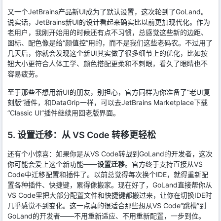
又一个JetBrains产品新UI成为了默认设置，这次轮到了GoLand。
说实话，JetBrains新UI的设计看起来确实比以前更加现代化。作为
老用户，我刚开始用的时候还有点不习惯，总感觉这些新的边距、
图标、配色像是给“颜值控”用的，而不是我们这些老码农。不过用了
几天后，你就会发现这个新UI其实做了很多细节上的优化，比如按
钮大小更符合人体工学、颜色搭配更柔和不刺眼，看久了眼睛也不
容易疲劳。
至于那些不想用新UI的朋友，别担心，官方同样为你准备了“老UI复
刻版”插件，和DataGrip一样，可以去JetBrains Marketplace下载
“Classic UI”插件继续用回老版界面。
5. 设置迁移：从 VS Code 转移更轻松
还有个小惊喜：如果你是从VS Code转战到GoLand的开发者，这次
你可能会爱上这个新功能——
设置迁移
。官方终于支持直接从VS
Code中迁移配置和插件了。以前总觉得每次换个IDE，就得重新配
置各种插件、快捷键，累得像搬家。现在好了，GoLand直接帮你从
VS Code里把大部分配置文件和快捷键都搬过来，让你在切换IDE时
几乎感觉不到变化。这一点真的很适合那些想从VS Code“跳槽”到
GoLand的开发者——不用重新适应、不用重新配置，一步到位。