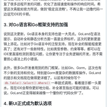
复了很多远程开发的问题，优化了连接速度和操作的响应时间。希
望这次真能如官方所说，做到“稳定且流畅”，不再让我一边撸代码一
边诅咒IDE的卡顿。
3. 对Go语言和Go框架支持的加强
说到这次更新，Go语言本身的支持也是一大亮点。GoLand在语法
提示、自动补全和静态分析方面一直是业界标杆，这次的更新更是
锦上添花。比如对于Go语言中的泛型支持，现在补全的智能程度更
高了；还有对于一些新特性，比如类型参数、约束等等，都可以在
IDE里直接检测到潜在问题，让你更专注于业务逻辑的开发，而不需
要担心语法上的小错误。
此外，很多Go开发者用到的热门框架，比如Gin、Gorm，这次也有
不少新的支持和优化。特别是Gorm里复杂的数据库操作，GoLand
的提示和文档现在做得更详细了。以前有时候你写个
一串链式调用，看着提示都一头雾
db.Table().Select().Where()
水，现在IDE会帮你更好地分段、补全甚至指出可能的错误。可以
说，GoLand正变得越来越像一个懂你的“代码伙伴”了。
4. 新UI正式成为默认选项