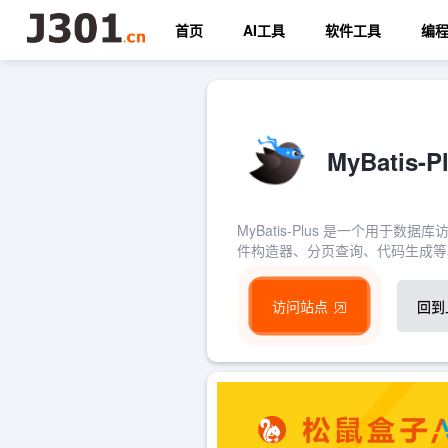
首页
AI工具
软件工具
编
MyBatis
MyBatis-Plus 是一个用于数
件构造器、分页查询、代码生成等
访问站点
回到