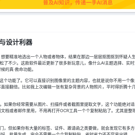
辑与设计利器
，想要精准地选出一个人物或者物体，结果在那边一层层抠图抠到怀疑人
都轻松了不少。这款软件最近更新了很多新玩意儿，像什么AI主题选择、实
候的真·救命功能。
择”这个功能了。它可以直接识别图像里的主题内容，也就是说你不用一个
率直接翻倍。比如我上次编辑一张有复杂背景的人物照片，平时得折腾十
用。如果你经常需要从图片、扫描件或者截图里提取文字，这个功能绝对
文档或者邮件里用，不用再打开OCR工具一个个复制粘贴了。尤其是整
冷门，但如果你有大量的标签、证件、邀请函之类要做，就会发现它有多方
填好，批量生成，完全不需要一个个复制粘贴，省时省力还不容易出错。