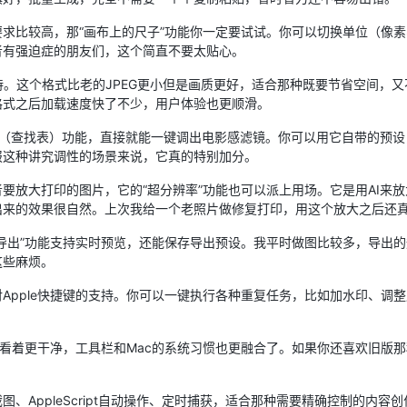
求比较高，那“画布上的尺子”功能你一定要试试。你可以切换单位（像
者有强迫症的朋友们，这个简直不要太贴心。
的支持。这个格式比老的JPEG更小但是画质更好，适合那种既要节省空间，
格式之后加载速度快了不少，用户体验也更顺滑。
LUT（查找表）功能，直接就能一键调出电影感滤镜。你可以用它自带的预设
报这种讲究调性的场景来说，它真的特别加分。
要放大打印的图片，它的“超分辨率”功能也可以派上用场。它是用AI来
出来的效果很自然。上次我给一个老照片做修复打印，用这个放大之后还
导出”功能支持实时预览，还能保存导出预设。我平时做图比较多，导出
这些麻烦。
对Apple快捷键的支持。你可以一键执行各种重复任务，比如加水印、调
口，看着更干净，工具栏和Mac的系统习惯也更融合了。如果你还喜欢旧版
、AppleScript自动操作、定时捕获，适合那种需要精确控制的内容创