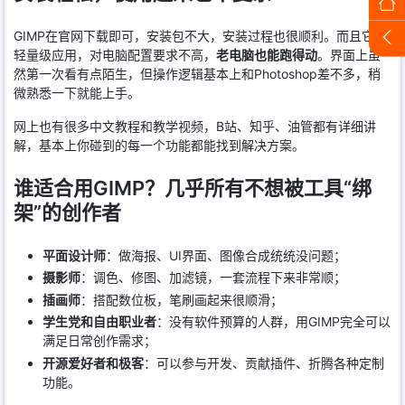
GIMP在官网下载即可，安装包不大，安装过程也很顺利。而且它是
轻量级应用，对电脑配置要求不高，
老电脑也能跑得动
。界面上虽
然第一次看有点陌生，但操作逻辑基本上和Photoshop差不多，稍
微熟悉一下就能上手。
网上也有很多中文教程和教学视频，B站、知乎、油管都有详细讲
解，基本上你碰到的每一个功能都能找到解决方案。
谁适合用GIMP？几乎所有不想被工具“绑
架”的创作者
平面设计师
：做海报、UI界面、图像合成统统没问题；
摄影师
：调色、修图、加滤镜，一套流程下来非常顺；
插画师
：搭配数位板，笔刷画起来很顺滑；
学生党和自由职业者
：没有软件预算的人群，用GIMP完全可以
满足日常创作需求；
开源爱好者和极客
：可以参与开发、贡献插件、折腾各种定制
功能。