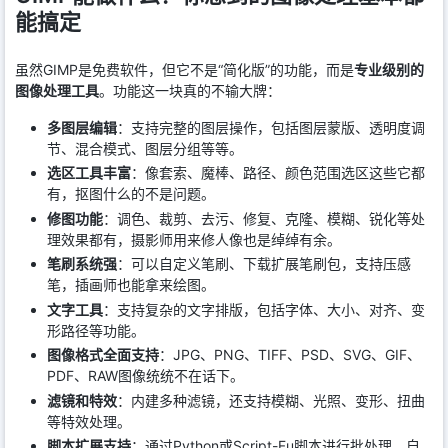
能搞定
虽然GIMP是免费软件，但它不是“简化版”的功能，而是
专业级别的
图像处理工具
。功能这一块真的不输大牌：
多图层编辑
：支持完整的图层操作，包括图层蒙版、透明度调
节、混合模式、图层分组等等。
选区工具丰富
：像套索、魔棒、路径、颜色范围选区这些它都
有，抠图什么的不是问题。
修图功能
：调色、裁剪、去污、修复、克隆、模糊、锐化等处
理效果都有，摄影师用来修人像也是绰绰有余。
笔刷系统强
：可以自定义笔刷、下载扩展笔刷包，支持压感
笔，插画师也能拿来绘图。
文字工具
：支持复杂的文字排版，包括字体、大小、对齐、变
形路径等功能。
图像格式全面支持
：JPG、PNG、TIFF、PSD、SVG、GIF、
PDF、RAW图像统统不在话下。
滤镜和特效
：内建多种滤镜，还支持模糊、光照、变形、扭曲
等特效处理。
脚本扩展支持
：通过Python或Script-Fu脚本进行批处理、自