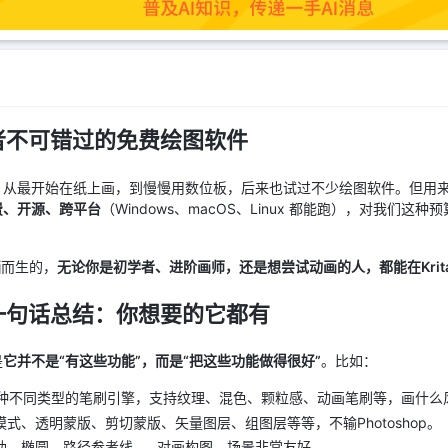
好者不可错过的免费绘图软件
，从最开始在纸上画，到慢慢用数位板，后来也试过不少绘图软件。但用
费、开源、跨平台
（Windows、macOS、Linux 都能跑），对我们
画
而生的，
无论你是初学者、进阶画师，还是想尝试动画的人，都能在Kri
？一句话总结：你想要的它都有
是
它并不是“有这些功能”，而是“把这些功能做得很好”
。比如：
有十几种不同类型的笔刷引擎，支持纹理、混色、颗粒感、动画笔刷等，画什
式、透明蒙版、剪切蒙版、矢量图层、组图层等等，不输Photoshop。
助、椭圆、路径参考线……对画构图、场景非常友好。