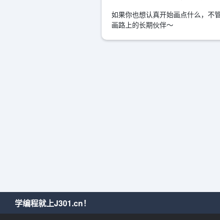
如果你也想认真开始画点什么，不管
画路上的长期伙伴～
学编程就上J301.cn！