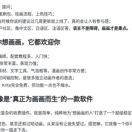
、提问；
己的笔刷包、绘画流程、上色技巧；
，有时候你说的建议过几周更新就上线了，真的会让人有参与感；
a用户社区，像中文区、日语区、法语区等，
语言不是障碍，画画才是重点。
要你想画画，它都欢迎你
辑顺，配套教程多，入门快；
非常丰富，表现力强；
素材、文字工具、气泡框等，漫画创作非常方便；
时间轴控制，是很多独立动画作者的首选；
：Krita完全免费，但功能一点也不缩水。
 就像是“真正为画画而生”的一款软件
复杂的收费插件。就是简单、纯粹地为“想画画的人”打造了一个超级稳
、上过色、甚至还剪过短动画，从来没有让我失望过。感觉嘛，它就像一个
着你一路走下去。