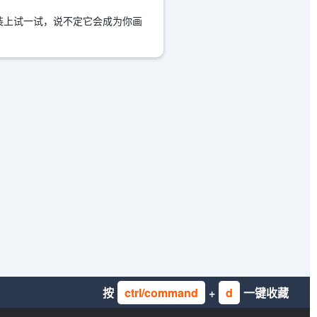
a装上试一试，说不定它会成为你画
按
ctrl/command
+
d
一键收藏