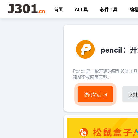
首页
AI工具
软件工具
编
penci
Pencil 是一款开源的原型设
建APP或网页原型。
访问站点
回到