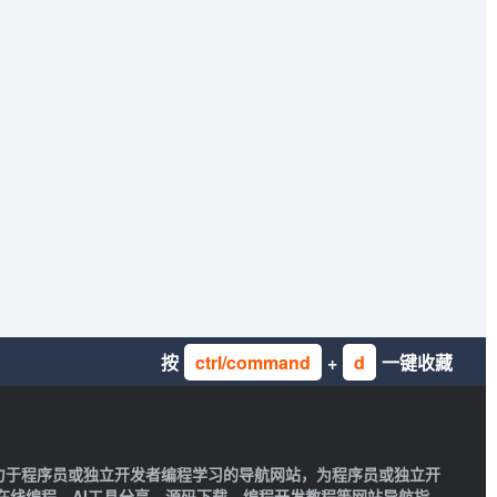
按
ctrl/command
+
d
一键收藏
一款致力于程序员或独立开发者编程学习的导航网站，为程序员或独立开
在线编程、AI工具分享、源码下载、编程开发教程等网站导航指