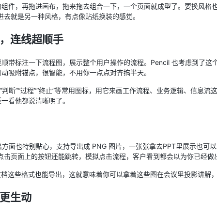
的组件，再拖进画布，拖来拖去组合一下，一个页面就成型了。要换风格也
进去就是另一种风格，有点像贴纸换装的感觉。
，连线超顺手
顺带标注一下流程图，展示整个用户操作的流程。Pencil 也考虑到了
自动吸附锚点，很智能，不用你一点点对齐搞半天。
“判断”“过程”“终止”等常用图标，用它来画工作流程、业务逻辑、信息
板一看他都说清晰明了。
在导出方面也特别贴心，支持导出成 PNG 图片，一张张拿去PPT里展示也
页，点击页面上的按钮还能跳转，模拟点击流程，客户看到都会以为你已经做
ffice 文档这些格式也能导出，这就意味着你可以拿着这些图在会议里投影讲
更生动