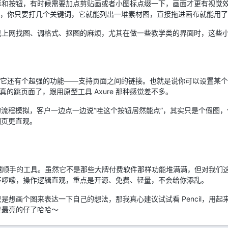
和按钮，有时候需要加点剪贴画或者小图标点缀一下，画面才更有视觉效果。
art.org，你只要打几个关键词，它就能列出一堆素材图，直接拖进画布就能
己上网找图、调格式、抠图的麻烦，尤其在做一些教学类的界面时，这些
单吗？它还有个超强的功能——支持页面之间的链接。也就是说你可以设置某
真的跳页面了，跟用原型工具 Axure 那种感觉差不多。
的流程模拟，客户一边点一边说“哇这个按钮居然能点”，其实只是个假图
翻页更直观。
越用越顺手的工具。虽然它不是那些大牌付费软件那样功能堆满满，但对我们这
不啰嗦，操作逻辑直观，重点是开源、免费、轻量，不会给你添乱。
是想画个图来表达一下自己的想法，那我真心建议试试看 Pencil，用
是最亮的仔了哈哈～