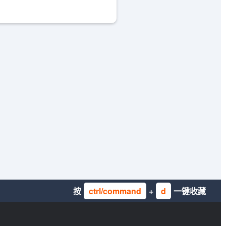
按
ctrl/command
+
d
一键收藏