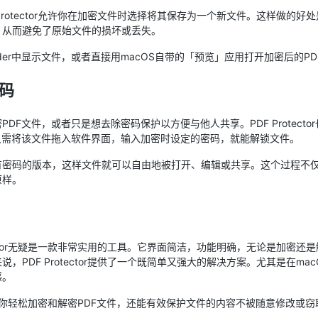
Protector允许你在加密文件时选择将其保存为一个新文件。这样做的好
，从而避免了原始文件的损坏或丢失。
der中显示文件，或者直接用macOS自带的「预览」应用打开加密后的P
码
DF文件，或者只是想去除密码保护以方便与他人共享。PDF Protect
只需将该文件拖入软件界面，输入加密时设定的密码，就能解锁文件。
有密码的版本，这样文件就可以自由地被打开、编辑或共享。这个过程不
原样。
tector无疑是一款非常实用的工具。它界面简洁，功能明确，无论是加密还
，PDF Protector提供了一个既简单又强大的解决方案。尤其是在m
感。
仅可以帮助你轻松加密和解密PDF文件，还能有效保护文件的内容不被随意修改