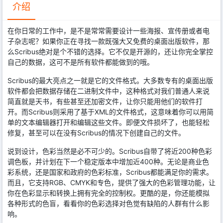
介绍
在你日常的工作中，是不是常常需要设计一些海报、宣传册或者电
子杂志呢？如果你正在寻找一款既强大又免费的桌面出版软件，那
么Scribus绝对是个不错的选择。它不仅是开源的，还让你完全掌控
自己的数据，这可不是所有软件都能做到的哦。
Scribus的最大亮点之一就是它的文件格式。大多数专有的桌面出版
软件都会把数据存储在二进制文件中，这种格式对我们普通人来说
简直就是天书，有些甚至还加密文件，让你只能用他们的软件打
开。而Scribus则采用了基于XML的文件格式，这意味着你可以用简
单的文本编辑器打开和编辑这些文件。即便文件损坏了，也能轻松
修复，甚至可以在没有Scribus的情况下创建自己的文件。
说到设计，色彩当然是必不可少的。Scribus自带了将近200种色彩
调色板，并计划在下一个稳定版本中增加近400种。无论是商业色
彩系统，还是国家和政府的色彩标准，Scribus都能满足你的需求。
而且，它支持RGB、CMYK和专色，提供了强大的色彩管理功能，让
你在色彩显示和转换上拥有完全的控制权。更酷的是，你还能模拟
各种形式的色盲，看看你的色彩选择对色觉有缺陷的人群有什么影
响。