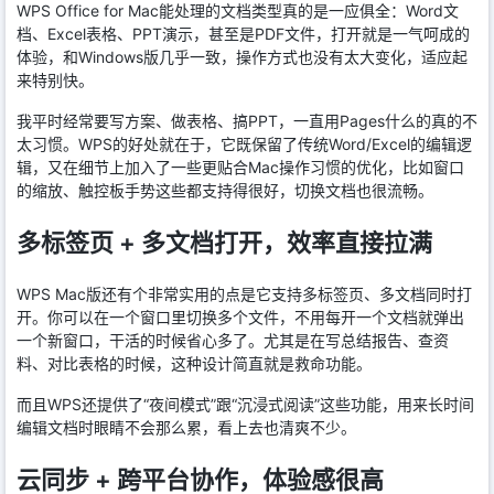
WPS Office for Mac能处理的文档类型真的是一应俱全：Word文
档、Excel表格、PPT演示，甚至是PDF文件，打开就是一气呵成的
体验，和Windows版几乎一致，操作方式也没有太大变化，适应起
来特别快。
我平时经常要写方案、做表格、搞PPT，一直用Pages什么的真的不
太习惯。WPS的好处就在于，它既保留了传统Word/Excel的编辑逻
辑，又在细节上加入了一些更贴合Mac操作习惯的优化，比如窗口
的缩放、触控板手势这些都支持得很好，切换文档也很流畅。
多标签页 + 多文档打开，效率直接拉满
WPS Mac版还有个非常实用的点是它支持多标签页、多文档同时打
开。你可以在一个窗口里切换多个文件，不用每开一个文档就弹出
一个新窗口，干活的时候省心多了。尤其是在写总结报告、查资
料、对比表格的时候，这种设计简直就是救命功能。
而且WPS还提供了“夜间模式”跟“沉浸式阅读”这些功能，用来长时间
编辑文档时眼睛不会那么累，看上去也清爽不少。
云同步 + 跨平台协作，体验感很高