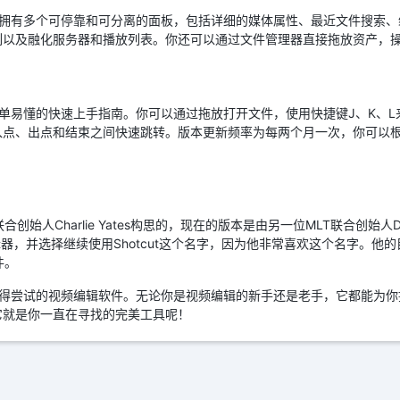
性化，拥有多个可停靠和可分离的面板，包括详细的媒体属性、最近文件搜索
列以及融化服务器和播放列表。你还可以通过文件管理器直接拖放资产，
供了简单易懂的快速上手指南。你可以通过拖放打开文件，使用快捷键J、K、
入点、出点和结束之间快速跳转。版本更新频率为每两个月一次，你可以
的联合创始人Charlie Yates构思的，现在的版本是由另一位MLT联合创始人D
辑器，并选择继续使用Shotcut这个名字，因为他非常喜欢这个名字。他
件。
非常值得尝试的视频编辑软件。无论你是视频编辑的新手还是老手，它都能为
它就是你一直在寻找的完美工具呢！