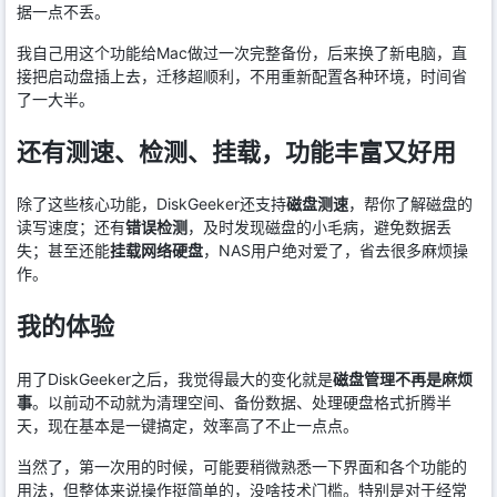
据一点不丢。
我自己用这个功能给Mac做过一次完整备份，后来换了新电脑，直
接把启动盘插上去，迁移超顺利，不用重新配置各种环境，时间省
了一大半。
还有测速、检测、挂载，功能丰富又好用
除了这些核心功能，DiskGeeker还支持
磁盘测速
，帮你了解磁盘的
读写速度；还有
错误检测
，及时发现磁盘的小毛病，避免数据丢
失；甚至还能
挂载网络硬盘
，NAS用户绝对爱了，省去很多麻烦操
作。
我的体验
用了DiskGeeker之后，我觉得最大的变化就是
磁盘管理不再是麻烦
事
。以前动不动就为清理空间、备份数据、处理硬盘格式折腾半
天，现在基本是一键搞定，效率高了不止一点点。
当然了，第一次用的时候，可能要稍微熟悉一下界面和各个功能的
用法，但整体来说操作挺简单的，没啥技术门槛。特别是对于经常