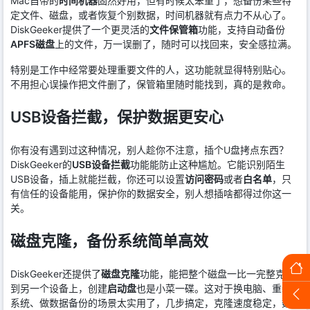
Mac自带的
时间机器
固然好用，但有时候太笨重了，想备份某些特
定文件、磁盘，或者恢复个别数据，时间机器就有点力不从心了。
DiskGeeker提供了一个更灵活的
文件保管箱
功能，支持自动备份
APFS磁盘
上的文件，万一误删了，随时可以找回来，安全感拉满。
特别是工作中经常要处理重要文件的人，这功能就显得特别贴心。
不用担心误操作把文件删了，保管箱里随时能找到，真的是救命。
USB设备拦截，保护数据更安心
你有没有遇到过这种情况，别人趁你不注意，插个U盘拷点东西？
DiskGeeker的
USB设备拦截
功能能防止这种尴尬。它能识别陌生
USB设备，插上就能拦截，你还可以设置
访问密码
或者
白名单
，只
有信任的设备能用，保护你的数据安全，别人想插啥都得过你这一
关。
磁盘克隆，备份系统简单高效
DiskGeeker还提供了
磁盘克隆
功能，能把整个磁盘一比一完整克隆
到另一个设备上，创建
启动盘
也是小菜一碟。这对于换电脑、重装
系统、做数据备份的场景太实用了，几步搞定，克隆速度稳定，数