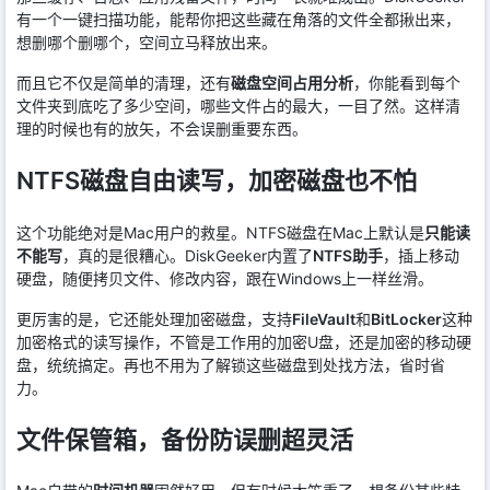
有一个一键扫描功能，能帮你把这些藏在角落的文件全都揪出来，
想删哪个删哪个，空间立马释放出来。
而且它不仅是简单的清理，还有
磁盘空间占用分析
，你能看到每个
文件夹到底吃了多少空间，哪些文件占的最大，一目了然。这样清
理的时候也有的放矢，不会误删重要东西。
NTFS磁盘自由读写，加密磁盘也不怕
这个功能绝对是Mac用户的救星。NTFS磁盘在Mac上默认是
只能读
不能写
，真的是很糟心。DiskGeeker内置了
NTFS助手
，插上移动
硬盘，随便拷贝文件、修改内容，跟在Windows上一样丝滑。
更厉害的是，它还能处理加密磁盘，支持
FileVault
和
BitLocker
这种
加密格式的读写操作，不管是工作用的加密U盘，还是加密的移动硬
盘，统统搞定。再也不用为了解锁这些磁盘到处找方法，省时省
力。
文件保管箱，备份防误删超灵活