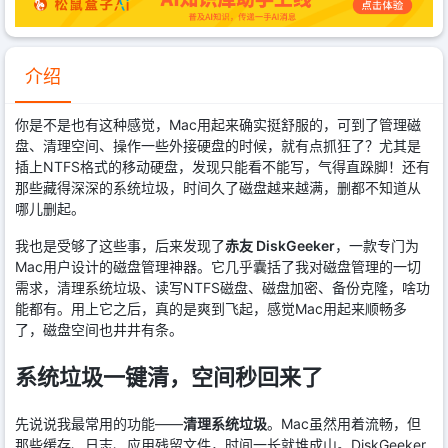
介绍
你是不是也有这种感觉，Mac用起来确实挺舒服的，可到了管理磁
盘、清理空间、操作一些外接硬盘的时候，就有点抓狂了？尤其是
插上NTFS格式的移动硬盘，发现只能看不能写，气得直跺脚！还有
那些藏得深深的系统垃圾，时间久了磁盘越来越满，删都不知道从
哪儿删起。
我也是受够了这些事，后来发现了
赤友 DiskGeeker
，一款专门为
Mac用户设计的磁盘管理神器。它几乎囊括了我对磁盘管理的一切
需求，清理系统垃圾、读写NTFS磁盘、磁盘加密、备份克隆，啥功
能都有。用上它之后，真的是爽到飞起，感觉Mac用起来顺畅多
了，磁盘空间也井井有条。
系统垃圾一键清，空间秒回来了
先说说我最常用的功能——
清理系统垃圾
。Mac虽然用着流畅，但
那些缓存、日志、应用残留文件，时间一长就堆成山。DiskGeeker