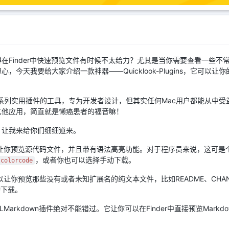
得在Finder中快速预览文件有时候不太给力？尤其是当你需要查看一些
，今天我要给大家介绍一款神器——Quicklook-Plugins，它可以
个集合了一系列实用插件的工具，专为开发者设计，但其实任何Mac用户都能从中受
其他应用，简直就是懒癌患者的福音嘛！
？让我来给你们细细道来。
，它可以让你预览源代码文件，并且带有语法高亮功能。对于程序员来说，这可
，或者你也可以选择手动下载。
lcolorcode
可以让你预览那些没有或者未知扩展名的纯文本文件，比如README、CHA
动下载。
LMarkdown插件绝对不能错过。它让你可以在Finder中直接预览Mark