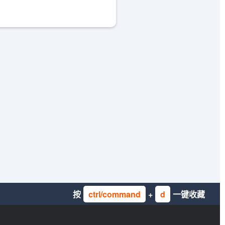
按
ctrl/command
+
d
一键收藏