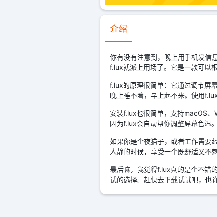
介绍
你有没有注意到，晚上用手机发信
f.lux就派上用场了。它是一款
f.lux的原理很简单：它通过调
晚上睡不着，早上起不来。使用f.
安装f.lux也很简单，支持macOS
因为f.lux会自动帮你调整屏幕色
如果你是个夜猫子，或者工作需要经
人静的时候，享受一个既舒适又不
最后嘛，我觉得f.lux真的是个不
试的选择。赶快去下载试试吧，也