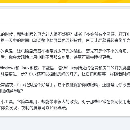
息的时候，那种刺眼的蓝光让人很不舒服？或者半夜突然有个灵感，打开
可以根据一天中的时间自动调整电脑屏幕色温的软件，白天让屏幕看起来像阳
节屏幕的色温，让电脑显示器在夜晚减少蓝光的输出。蓝光可是个不小的麻烦
lux后，你会发现晚上用电脑不再那么刺眼，甚至可能会睡得更香。
、Windows和Linux系统。下载后，告诉f.lux你所处的位置和房间的
温。想要更进一步？f.lux还可以控制房间的灯光，让它们和屏幕一样随着时
常熬夜，f.lux绝对是个好帮手。它不仅能保护你的眼睛，还能帮助你改
刺眼的屏幕呢？
错的小工具。它简单易用，却能带来很大的改变。对于那些经常在夜间使用电脑
许你会发现，夜晚的屏幕可以如此温暖。