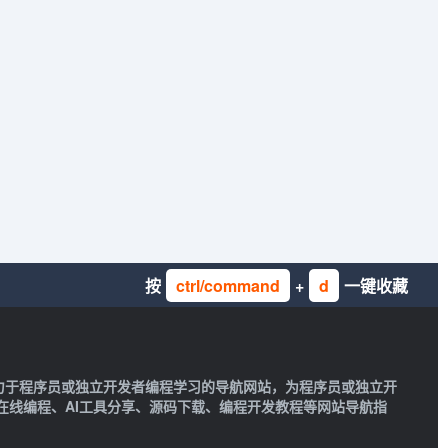
按
ctrl/command
+
d
一键收藏
一款致力于程序员或独立开发者编程学习的导航网站，为程序员或独立开
在线编程、AI工具分享、源码下载、编程开发教程等网站导航指