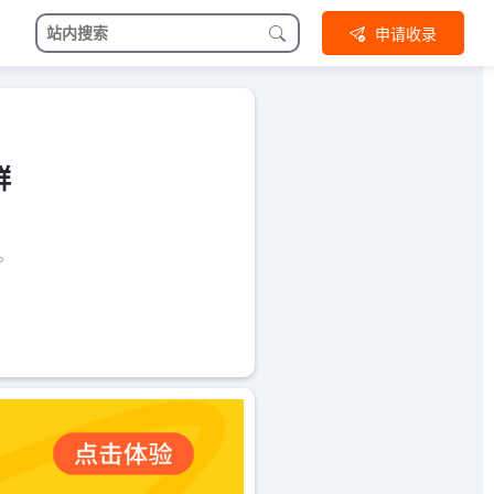
申请收录
群
理。