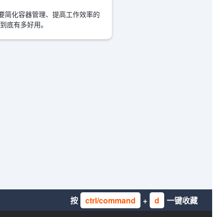
些想要简化容器管理、提高工作效率的
它到底有多好用。
按
ctrl/command
+
d
一键收藏