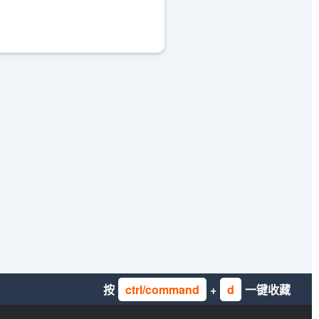
按
ctrl/command
+
d
一键收藏