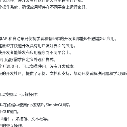
样式选项，使开发者可以自定义应用程序的外观。
支持多个操作系统，确保应用程序在不同平台上运行良好。
I的简单API和自动布局使初学者和有经验的开发者都能轻松创建GUI应用。
建原型并快速开发具有用户友好界面的应用。
使开发者能够发布应用程序到不同平台上。
应用程序需求自定义外观和样式。
I是一个开源项目，可以免费使用，没有开发成本。
极的开发社区，提供了示例、文档和支持，帮助开发者解决问题和学习如
发者可以按照以下步骤操作：
在终端中使用pip安装PySimpleGUI库。
一个GUI窗口。
添加GUI组件，如按钮、文本框等。
户的交互操作。