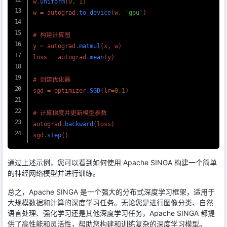
w.
uniform
(
0
, 
1
)

w = autograd.
to_device
(w, 
'gpu'
)

# 构建计算图

y = autograd.
matmul
(x, w)

loss = autograd.
mean
(y)

# 创建优化器

sgd = optimizer.
SGD
(lr=
0.1
)

# 计算梯度并更新模型参数

autograd.
backward
(loss)

sgd.
step
通过上述示例，您可以看到如何使用 Apache SINGA 构建一个简单
的神经网络模型并进行训练。
总之，Apache SINGA 是一个强大的分布式深度学习框架，适用于
大规模数据和计算的深度学习任务。无论您是进行图像分类、自然
语言处理、强化学习还是其他深度学习任务，Apache SINGA 都提
供了高性能和灵活性，帮助您构建和训练复杂的深度学习模型。