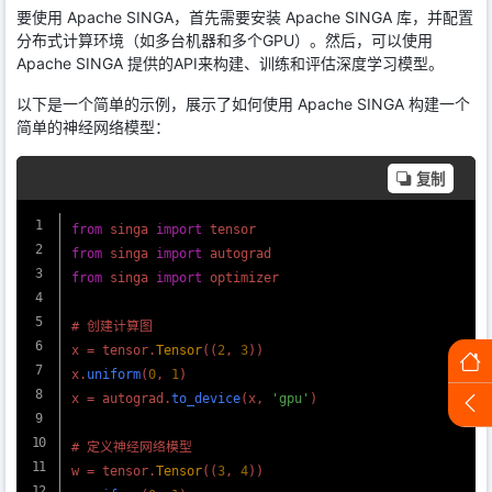
要使用 Apache SINGA，首先需要安装 Apache SINGA 库，并配置
分布式计算环境（如多台机器和多个GPU）。然后，可以使用
Apache SINGA 提供的API来构建、训练和评估深度学习模型。
以下是一个简单的示例，展示了如何使用 Apache SINGA 构建一个
简单的神经网络模型：
复制
from
 singa 
import
from
 singa 
import
from
 singa 
import
 optimizer

# 创建计算图

x = tensor.
Tensor
((
2
, 
3
))

x.
uniform
(
0
, 
1
)

x = autograd.
to_device
(x, 
'gpu'
)

# 定义神经网络模型

w = tensor.
Tensor
((
3
, 
4
))
