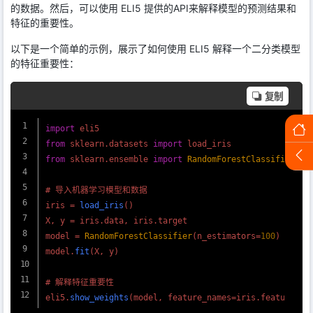
的数据。然后，可以使用 ELI5 提供的API来解释模型的预测结果和
特征的重要性。
以下是一个简单的示例，展示了如何使用 ELI5 解释一个二分类模型
的特征重要性：
复制
import
from
 sklearn.
datasets
import
from
 sklearn.
ensemble
import
RandomForestClassifier
# 导入机器学习模型和数据

iris = 
load_iris
()

X, y = iris.
data
, iris.
target
model = 
RandomForestClassifier
(n_estimators=
100
)

model.
fit
(X, y)

# 解释特征重要性

eli5.
show_weights
(model, feature_names=iris.
feature_na