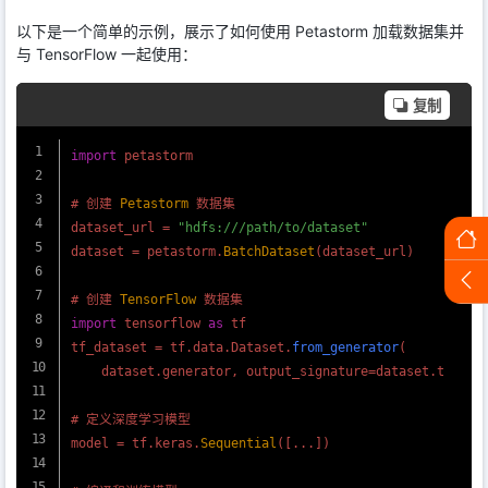
以下是一个简单的示例，展示了如何使用 Petastorm 加载数据集并
与 TensorFlow 一起使用：
复制
import
 petastorm

# 创建 
Petastorm
 数据集

dataset_url = 
"hdfs:///path/to/dataset"
dataset = petastorm.
BatchDataset
(dataset_url)

# 创建 
TensorFlow
import
 tensorflow 
as
 tf

tf_dataset = tf.
data
.
Dataset
.
from_generator
(

    dataset.
generator
, output_signature=dataset.
tensor
# 定义深度学习模型

model = tf.
keras
.
Sequential
([...])
