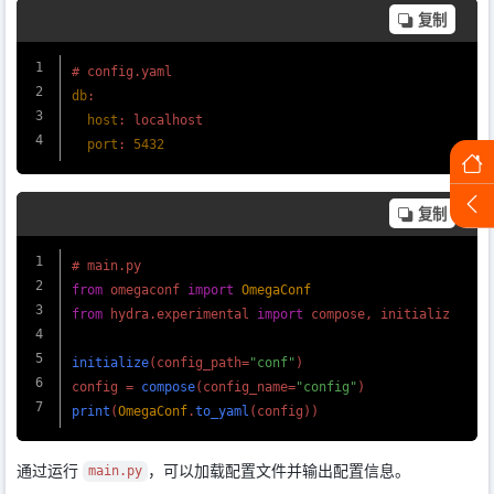
复制
# config.
yaml
db
:

host
: localhost

port
: 
5432
复制
# main.
py
from
 omegaconf 
import
OmegaConf
from
 hydra.
experimental
import
 compose, initialize

initialize
(config_path=
"conf"
)

config = 
compose
(config_name=
"config"
print
(
OmegaConf
.
to_yaml
通过运行
，可以加载配置文件并输出配置信息。
main.py