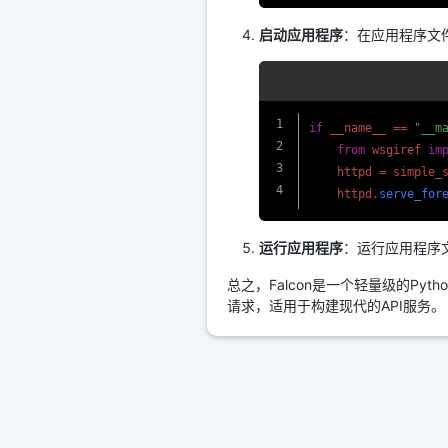
启动应用程序
：在应用程序文件
if
 __name__ == 
"__m
from
 wsgiref 
im
    httpd = simple_
    httpd.
serve_for
运行应用程序
：运行应用程序
总之，Falcon是一个轻量级的Py
请求，适用于构建现代的API服务。