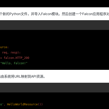
新的Python文件，并导入Falcon模块。然后创建一个Falcon应用程序
ource
:

 req, resp):

 = falcon.
HTTP_200
 
"Hello, Falcon!"
的路由系统将URL映射到API资源。
lo'
, 
HelloWorldResource