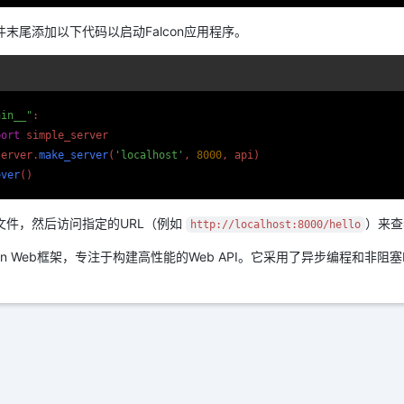
末尾添加以下代码以启动Falcon应用程序。
ain__"
:

port
 simple_server

server.
make_server
(
'localhost'
, 
8000
, api)

ever
文件，然后访问指定的URL（例如
）来查
http://localhost:8000/hello
thon Web框架，专注于构建高性能的Web API。它采用了异步编程和非