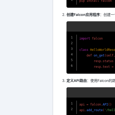
创建Falcon应用程序
：创建一个
import
 falcon

class
HelloWorldRes
    def 
on_get
(self,
        resp.
status
        resp.
text
 =
定义API路由
：使用Falcon
api = falcon.
API
()

api.
add_route
(
'/hel