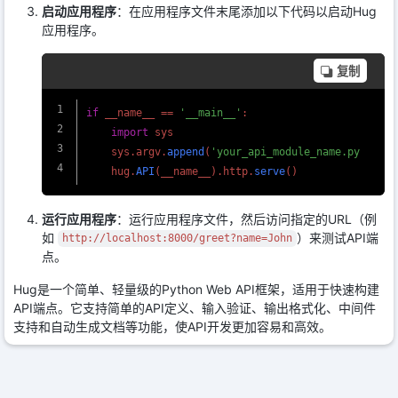
启动应用程序
：在应用程序文件末尾添加以下代码以启动Hug
应用程序。
复制
if
 __name__ == 
'__main__'
:

import
 sys

    sys.
argv
.
append
(
'your_api_module_name.py'
)

    hug.
API
(__name__).
http
.
serve
运行应用程序
：运行应用程序文件，然后访问指定的URL（例
如
）来测试API端
http://localhost:8000/greet?name=John
点。
Hug是一个简单、轻量级的Python Web API框架，适用于快速构建
API端点。它支持简单的API定义、输入验证、输出格式化、中间件
支持和自动生成文档等功能，使API开发更加容易和高效。