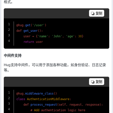
格式。
复制
@hug.
get
(
'/user'
)

def 
get_user
():

    user = {
'name'
: 
'John'
, 
'age'
: 
30
}

return
中间件支持
Hug支持中间件，可以用于添加各种功能，如身份验证、日志记录
等。
复制
@hug.
middleware_class
class
AuthenticationMiddleware
:

    def 
process_request
(self, request, response):

        # 
Add
 authentication logic here
