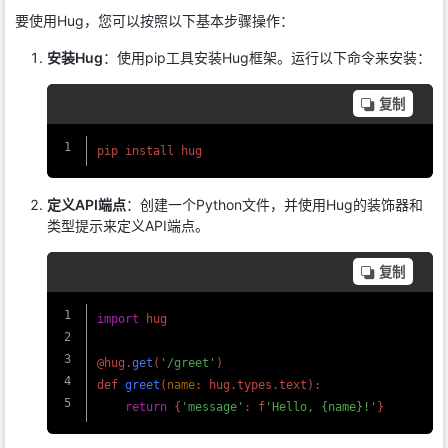
要使用Hug，您可以按照以下基本步骤操作：
安装Hug
：使用pip工具安装Hug框架。运行以下命令来安装：
复制
定义API端点
：创建一个Python文件，并使用Hug的装饰器和
类型提示来定义API端点。
复制
import
 hug

@hug.
get
(
'/greet'
)

def 
greet
(
name
: hug.
types
.
text
):

return
 {
'message'
: f
'Hello, {name}!'