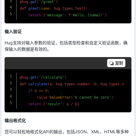
@hug.
get
(
'/greet'
)

def 
greet
(
name
: hug.
types
.
text
):

return
 {
'message'
: f
'Hello, {name}!'
输入验证
Hug支持对输入参数的验证，包括类型检查和自定义验证函数，确
保输入的数据是有效的。
复制
@hug.
get
(
'/calculate'
)

def 
calculate
(
a
: hug.
types
.
number
, 
b
: hug.
types
.
number
)
if
 b == 
0
:

        raise 
ValueError
(
'b cannot be zero'
)

return
 {
'result'
输出格式化
您可以轻松地格式化API的输出，包括JSON、XML、HTML等多种