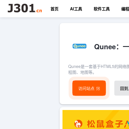
首页
AI工具
软件工具
编
Qunee：
Qunee是一套基于HTML5的
程图、地图等。
访问站点
回到