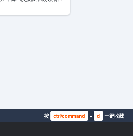
按
ctrl/command
+
d
一键收藏