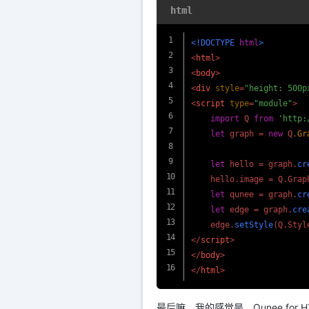
html
<!DOCTYPE 
html
>
<
html
>
<
body
>
<
div
style
=
"height: 500p
<
script
type
=
"module"
>
import
 Q 
from
'http:
let
 graph = 
new
 Q.
Gr
let
 hello = graph.
cr
    hello.
image
 = Q.
Grap
let
 qunee = graph.
cr
let
 edge = graph.
cre
    edge.
setStyle
(Q.
Styl
</
script
>
</
body
>
</
html
>
最后嘛，我的感觉是，Qunee f