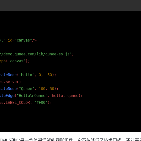
x;"
id
=
"canvas"
/>
//demo.qunee.com/lib/qunee-es.js'
;

aph
(
'canvas'
);

eateNode
(
'Hello'
, 
0
, -
50
);

hs
.
server
;

eateNode
(
"Qunee"
, 
100
, 
50
);

ateEdge
(
"Hello\nQunee"
, hello, qunee);

es
.
LABEL_COLOR
, 
'#F00'
or HTML5确实是一款值得尝试的图形组件。它不仅降低了技术门槛，还