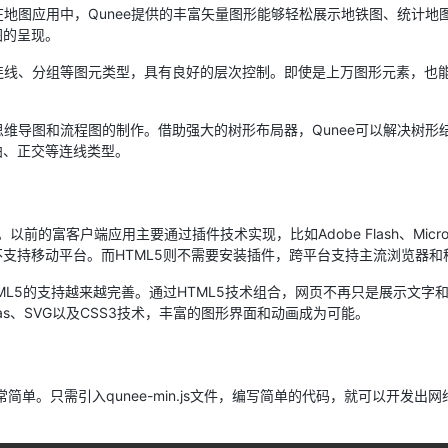
如在地图应用中，Qunee提供的丰富矢量图形能够轻松展示地铁图、统计
图的呈现。
、连线、分组等图元类型，具有良好的层次控制。即使是上万图形元素，也
、思维导图和流程图的制作。借助强大的树形布局器，Qunee可以解决树
曲、正交等连线类型。
的富客户端应用主要通过插件技术实现，比如Adobe Flash、Microsoft Sil
支持移动平台。而HTML5则不需要安装插件，跨平台支持主流浏览器和
ML5的支持越来越完善。通过HTML5技术组合，网页不再只是展示文字
as、SVG以及CSS3技术，丰富的图形界面和动画成为可能。
行开发非常简单。只需引入qunee-min.js文件，编写简单的代码，就可以开