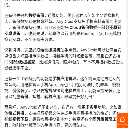
的。
还有很关键的
数据备份 / 还原
功能。像我这种心细如尘又爱换机的
人，备份数据就是救命稻草。AnyDroid支持把手机资料备份到电脑
上，备份过程特别快，而且它还能把
iCloud备份数据一部分还原到
安卓设备
上。也就是说，就算你以前用的是iPhone，也可以无缝切
换到安卓，不至于两头为难。
说到换机，这里必须给
快捷换机助手
点赞。AnyDroid可以让两台安
卓设备之间直接传输数据，换新手机的时候超省事，而且它还支持
iOS部分数据搬家
，比如通讯录、照片啥的，基本不用担心数据丢失
或者迁移不全。
还有一个比较特别的功能是
手机应用管理
。这个简直是宅男宅女的
福音啊。用电脑管理手机App，再也不用在小小的手机屏幕上慢慢
找、慢慢装了。你只要
拖拽APK到电脑界面上
，就能直接安装，还
可以批量
备份、卸载、转移应用
，效率提升好几倍！
而且吧，AnyDroid还不止这些，它还有一堆
更多实用功能
。比如
媒
体格式转换
，支持把音视频文件转成手机能直接播放的格式；还有
在线视频下载
，想看啥直接搞到本地；甚至还有个
网页版管理工
具
，随时随地管理你的手机内容，真的很贴心。