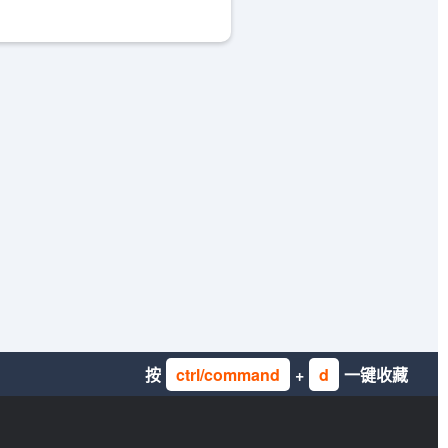
按
ctrl/command
+
d
一键收藏