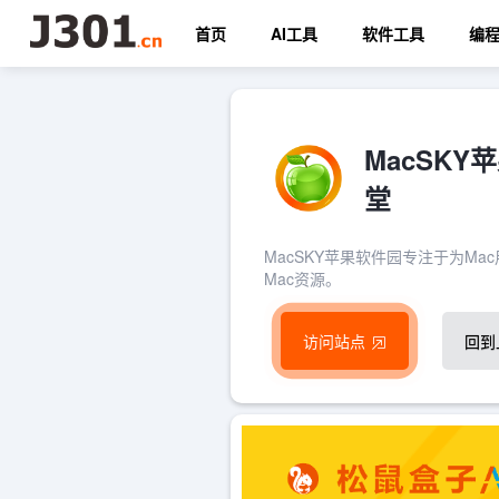
首页
AI工具
软件工具
编
MacSK
堂
MacSKY苹果软件园专注于为M
Mac资源。
访问站点
回到